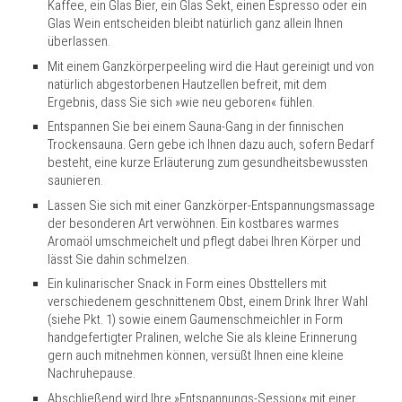
Kaffee, ein Glas Bier, ein Glas Sekt, einen Espresso oder ein
Glas Wein entscheiden bleibt natürlich ganz allein Ihnen
überlassen.
Mit einem Ganzkörperpeeling wird die Haut gereinigt und von
natürlich abgestorbenen Hautzellen befreit, mit dem
Ergebnis, dass Sie sich »wie neu geboren« fühlen.
Entspannen Sie bei einem Sauna-Gang in der finnischen
Trockensauna. Gern gebe ich Ihnen dazu auch, sofern Bedarf
besteht, eine kurze Erläuterung zum gesundheitsbewussten
saunieren.
Lassen Sie sich mit einer Ganzkörper-Entspannungsmassage
der besonderen Art verwöhnen. Ein kostbares warmes
Aromaöl umschmeichelt und pflegt dabei Ihren Körper und
lässt Sie dahin schmelzen.
Ein kulinarischer Snack in Form eines Obsttellers mit
verschiedenem geschnittenem Obst, einem Drink Ihrer Wahl
(siehe Pkt. 1) sowie einem Gaumenschmeichler in Form
handgefertigter Pralinen, welche Sie als kleine Erinnerung
gern auch mitnehmen können, versüßt Ihnen eine kleine
Nachruhepause.
Abschließend wird Ihre »Entspannungs-Session« mit einer