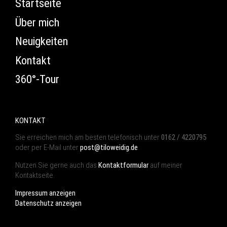
Startseite
Über mich
Neuigkeiten
Kontakt
360°-Tour
KONTAKT
Sie erreichen mich am besten telefonisch unter
0162 / 4220795
oder per E-Mail unter
post@tiloweidig.de
.
Nutzen Sie gerne auch das
Kontaktformular
auf meiner
Kontaktseite.
Impressum anzeigen
Datenschutz anzeigen