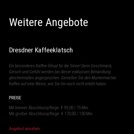
Weitere Angebote
Dresdner Kaffeeklatsch
Ein besonderes Kaffee-Ritual für die Sinne! Denn Geschmack,
Geruch und Gefühl werden bei dieser exklusiven Behandlung
gleichermaßen angesprochen. Genießen Sie den Muntermacher
Kaffee auf eine Weise, wie Sie ihn noch nicht erlebt haben.
PREISE
Mit kleiner Abschlusspflege: € 95,00 / 75 Min.
Mit großer Abschlusspflege: € 170,00 / 130 Min.
Angebot ansehen