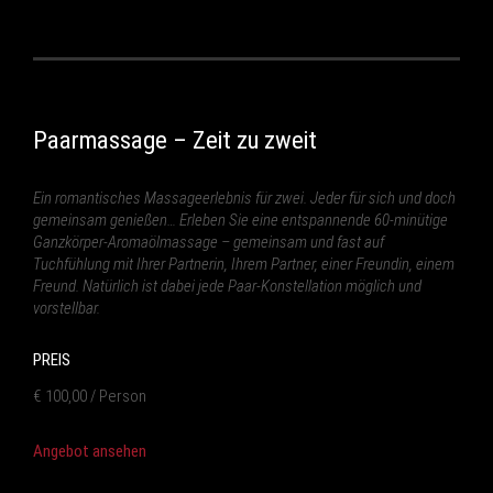
Paarmassage – Zeit zu zweit
Ein romantisches Massageerlebnis für zwei. Jeder für sich und doch
gemeinsam genießen… Erleben Sie eine entspannende 60-minütige
Ganzkörper-Aromaölmassage – gemeinsam und fast auf
Tuchfühlung mit Ihrer Partnerin, Ihrem Partner, einer Freundin, einem
Freund. Natürlich ist dabei jede Paar-Konstellation möglich und
vorstellbar.
PREIS
€ 100,00 / Person
Angebot ansehen