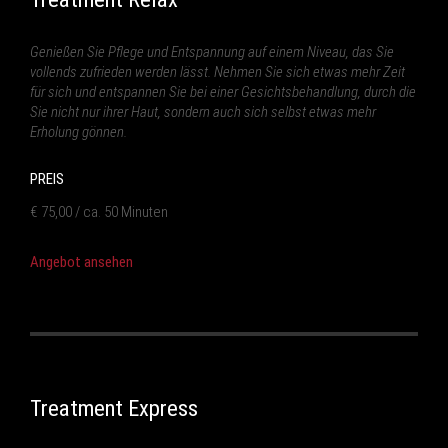
Genießen Sie Pflege und Entspannung auf einem Niveau, das Sie
vollends zufrieden werden lässt. Nehmen Sie sich etwas mehr Zeit
für sich und entspannen Sie bei einer Gesichtsbehandlung, durch die
Sie nicht nur ihrer Haut, sondern auch sich selbst etwas mehr
Erholung gönnen.
PREIS
€ 75,00 / ca. 50 Minuten
Angebot ansehen
Treatment Express