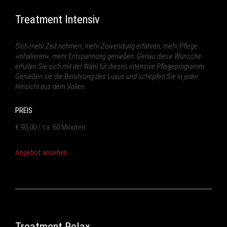
Treatment Intensiv
Sich mehr Zeit nehmen, mehr Zuwendung erfahren, mehr Pflege
»inhalieren«, mehr Entspannung genießen. Genau diese Wünsche
erfüllen Sie sich mit der Wahl für dieses intensive Pflegeprogramm.
Genießen sie die Berührung des Luxus und schöpfen Sie in jeder
Hinsicht aus dem Vollen.
PREIS
€ 90,00 / ca. 60 Minuten
Angebot ansehen
Treatment Relax