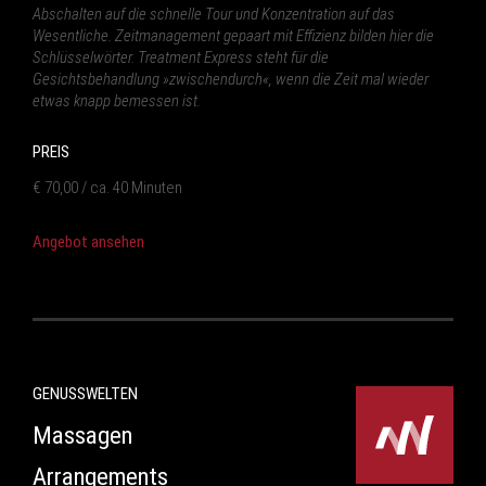
Abschalten auf die schnelle Tour und Konzentration auf das
Wesentliche. Zeitmanagement gepaart mit Effizienz bilden hier die
Schlüsselwörter. Treatment Express steht für die
Gesichtsbehandlung »zwischendurch«, wenn die Zeit mal wieder
etwas knapp bemessen ist.
PREIS
€ 70,00 / ca. 40 Minuten
Angebot ansehen
GENUSSWELTEN
Massagen
Arrangements