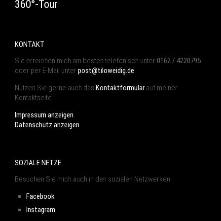
360°-Tour
KONTAKT
Sie erreichen mich am besten telefonisch unter
0162 / 4220795
oder per E-Mail unter
post@tiloweidig.de
.
Nutzen Sie gerne auch das
Kontaktformular
auf meiner
Kontaktseite.
Impressum anzeigen
Datenschutz anzeigen
SOZIALE NETZE
Besuchen Sie mich auch in den sozialen Netzwerken:
Facebook
Instagram