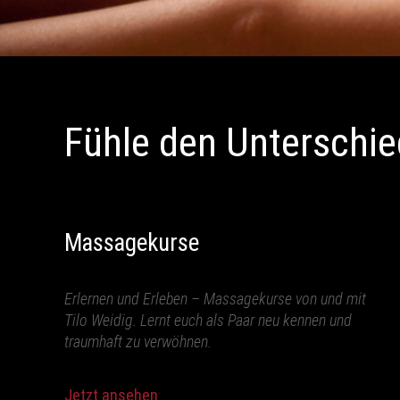
Fühle den Unterschie
Massagekurse
Erlernen und Erleben – Massagekurse von und mit
Tilo Weidig. Lernt euch als Paar neu kennen und
traumhaft zu verwöhnen.
Jetzt ansehen