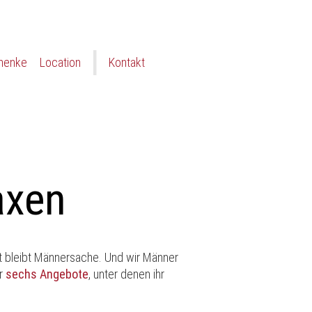
henke
Location
Kontakt
axen
st bleibt Männersache. Und wir Männer
ur
sechs Angebote
, unter denen ihr