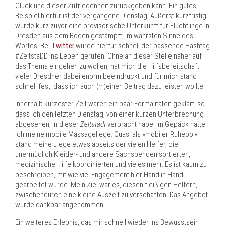
Glück und dieser Zufriedenheit zurückgeben kann. Ein gutes
Beispiel hierfür ist der vergangene Dienstag. Äußerst kurzfristig
wurde kurz zuvor eine provisorische Unterkunft für Flüchtlinge in
Dresden aus dem Boden gestampft; im wahrsten Sinne des
Wortes. Bei
Twitter
wurde hierfür schnell der passende Hashtag
#ZeltstaDD ins Leben gerufen. Ohne an dieser Stelle näher auf
das Thema eingehen zu wollen, hat mich die Hilfsbereitschaft
vieler Dresdner dabei enorm beeindruckt und für mich stand
schnell fest, dass ich auch (m)einen Beitrag dazu leisten wollte.
Innerhalb kürzester Zeit waren ein paar Formalitäten geklärt, so
dass ich den letzten Dienstag, von einer kurzen Unterbrechung
abgesehen, in dieser
Zeltstadt
verbracht habe. Im Gepäck hatte
ich meine mobile Massageliege. Quasi als »mobiler Ruhepol«
stand meine Liege etwas abseits der vielen Helfer, die
unermüdlich Kleider- und andere Sachspenden sortierten,
medizinische Hilfe koordinierten und vieles mehr. Es ist kaum zu
beschreiben, mit wie viel Engagement hier Hand in Hand
gearbeitet wurde. Mein Ziel war es, diesen fleißigen Helfern,
zwischendurch eine kleine Auszeit zu verschaffen. Das Angebot
wurde dankbar angenommen.
Ein weiteres Erlebnis, das mir schnell wieder ins Bewusstsein