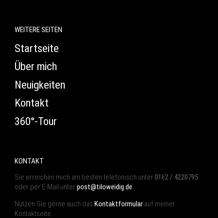
WEITERE SEITEN
Startseite
Über mich
Neuigkeiten
Kontakt
360°-Tour
KONTAKT
Sie erreichen mich am besten telefonisch unter
0162 / 4220795
oder per E-Mail unter
post@tiloweidig.de
.
Nutzen Sie gerne auch das
Kontaktformular
auf meiner
Kontaktseite.