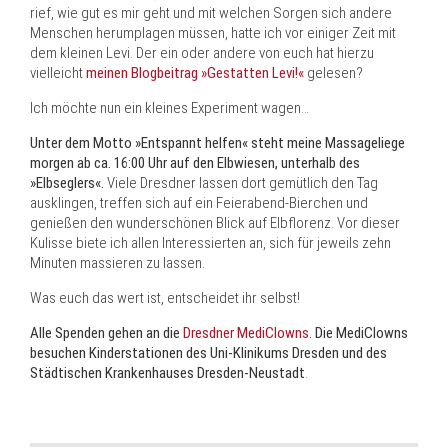
rief, wie gut es mir geht und mit welchen Sorgen sich andere
Menschen herumplagen müssen, hatte ich vor einiger Zeit mit
dem kleinen Levi. Der ein oder andere von euch hat hierzu
vielleicht
meinen Blogbeitrag »Gestatten Levi!«
gelesen?
Ich möchte nun ein kleines Experiment wagen…
Unter dem Motto »Entspannt helfen« steht meine Massageliege
morgen ab ca. 16:00 Uhr auf den Elbwiesen, unterhalb des
»Elbseglers«.
Viele Dresdner lassen dort gemütlich den Tag
ausklingen, treffen sich auf ein Feierabend-Bierchen und
genießen den wunderschönen Blick auf Elbflorenz. Vor dieser
Kulisse biete ich allen Interessierten an, sich für jeweils zehn
Minuten massieren zu lassen.
Was euch das wert ist, entscheidet ihr selbst!
Alle Spenden gehen an die
Dresdner MediClowns
. Die MediClowns
besuchen Kinderstationen des Uni-Klinikums Dresden und des
Städtischen Krankenhauses Dresden-Neustadt
.