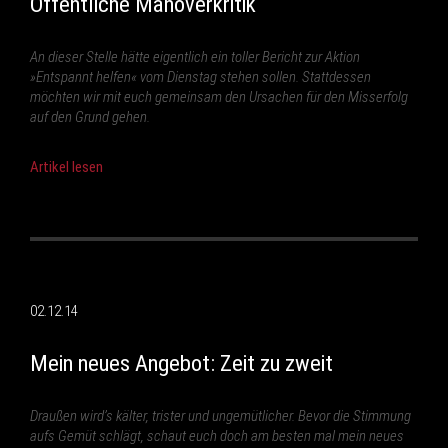
Öffentliche Manöverkritik
An dieser Stelle hätte eigentlich ein toller Bericht zur Aktion
»Entspannt helfen« vom Dienstag stehen sollen. Stattdessen
möchten wir mit euch gemeinsam den Ursachen für den Misserfolg
auf den Grund gehen.
Artikel lesen
02.12.14
Mein neues Angebot: Zeit zu zweit
Draußen wird’s kälter, trister und ungemütlicher. Bevor die Stimmung
aufs Gemüt schlägt, schaut euch doch am besten mal mein neues