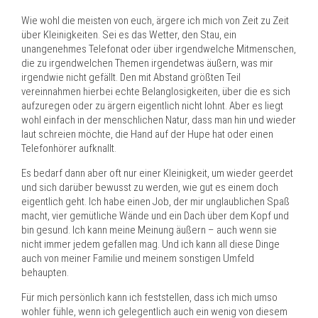
Wie wohl die meisten von euch, ärgere ich mich von Zeit zu Zeit
über Kleinigkeiten. Sei es das Wetter, den Stau, ein
unangenehmes Telefonat oder über irgendwelche Mitmenschen,
die zu irgendwelchen Themen irgendetwas äußern, was mir
irgendwie nicht gefällt. Den mit Abstand größten Teil
vereinnahmen hierbei echte Belanglosigkeiten, über die es sich
aufzuregen oder zu ärgern eigentlich nicht lohnt. Aber es liegt
wohl einfach in der menschlichen Natur, dass man hin und wieder
laut schreien möchte, die Hand auf der Hupe hat oder einen
Telefonhörer aufknallt.
Es bedarf dann aber oft nur einer Kleinigkeit, um wieder geerdet
und sich darüber bewusst zu werden, wie gut es einem doch
eigentlich geht. Ich habe einen Job, der mir unglaublichen Spaß
macht, vier gemütliche Wände und ein Dach über dem Kopf und
bin gesund. Ich kann meine Meinung äußern – auch wenn sie
nicht immer jedem gefallen mag. Und ich kann all diese Dinge
auch von meiner Familie und meinem sonstigen Umfeld
behaupten.
Für mich persönlich kann ich feststellen, dass ich mich umso
wohler fühle, wenn ich gelegentlich auch ein wenig von diesem