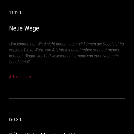
11.12.15
Neue Wege
»Wir können den Wind nicht ändern, aber wir können die Segel richtig
setzen.« Diese Worte von Aristoteles beschreiben sehr gut meinen
heutigen Blogartikel. Und vielleicht hat jemand von euch sogar ein
Segel übrig?
Artikel lesen
06.08.15