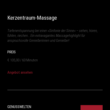
Kerzentraum-Massage
Tiefenentspannung bei einer »Sinfonie der Sinne« – sehen, hören,
fühlen, riechen… Ein extravagantes Massagehighlight für
anspruchsvolle Genießerinnen und Genießer!
PREIS
€ 105,00 / 60 Minuten
Angebot ansehen
GENUSSWELTEN