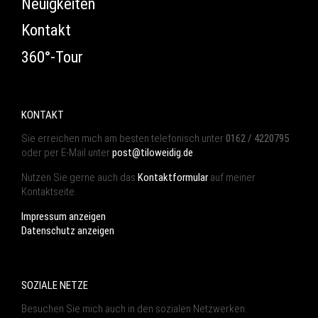
Neuigkeiten
Kontakt
360°-Tour
KONTAKT
Sie erreichen mich am besten telefonisch unter
0162 / 4220795
oder per E-Mail unter
post@tiloweidig.de
.
Nutzen Sie gerne auch das
Kontaktformular
auf meiner
Kontaktseite.
Impressum anzeigen
Datenschutz anzeigen
SOZIALE NETZE
Besuchen Sie mich auch in den sozialen Netzwerken: