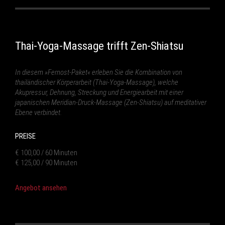
Thai-Yoga-Massage trifft Zen-Shiatsu
In diesem »Fernost-Paket« erleben Sie die Kombination von
thailändischer Körperarbeit (Thai-Yoga-Massage), welche
Akupressur, Dehnung, Streckung und Energiearbeit mit einer
japanischen Meridian-Druck-Massage (Zen-Shiatsu) auf meditativer
Ebene verbindet.
PREISE
€ 100,00 / 60 Minuten
€ 125,00 / 90 Minuten
Angebot ansehen