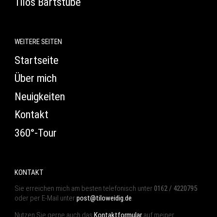
Tilos Bartstube
WEITERE SEITEN
Startseite
Über mich
Neuigkeiten
Kontakt
360°-Tour
KONTAKT
Sie erreichen mich am besten telefonisch unter
0162 / 4220795
oder per E-Mail unter
post@tiloweidig.de
.
Nutzen Sie gerne auch das
Kontaktformular
auf meiner