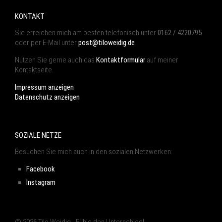
KONTAKT
Sie erreichen mich am besten telefonisch unter
0162 / 4220795
oder per E-Mail unter
post@tiloweidig.de
.
Nutzen Sie gerne auch das
Kontaktformular
auf meiner
Kontaktseite.
Impressum anzeigen
Datenschutz anzeigen
SOZIALE NETZE
Besuchen Sie mich auch in den sozialen Netzwerken:
Facebook
Instagram