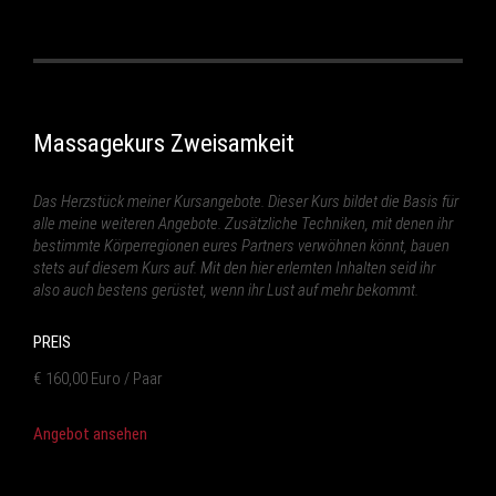
Massagekurs Zweisamkeit
Das Herzstück meiner Kursangebote. Dieser Kurs bildet die Basis für
alle meine weiteren Angebote. Zusätzliche Techniken, mit denen ihr
bestimmte Körperregionen eures Partners verwöhnen könnt, bauen
stets auf diesem Kurs auf. Mit den hier erlernten Inhalten seid ihr
also auch bestens gerüstet, wenn ihr Lust auf mehr bekommt.
PREIS
€ 160,00 Euro / Paar
Angebot ansehen