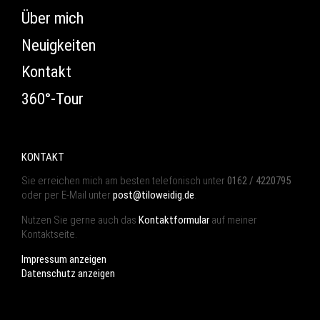
Über mich
Neuigkeiten
Kontakt
360°-Tour
KONTAKT
Sie erreichen mich am besten telefonisch unter
0162 / 4220795
oder per E-Mail unter
post@tiloweidig.de
.
Nutzen Sie gerne auch das
Kontaktformular
auf meiner
Kontaktseite.
Impressum anzeigen
Datenschutz anzeigen