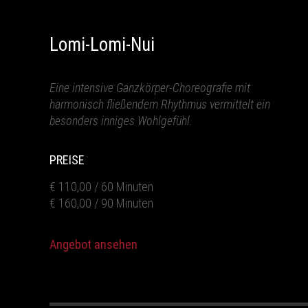
Lomi-Lomi-Nui
Eine intensive Ganzkörper-Choreografie mit
harmonisch fließendem Rhythmus vermittelt ein
besonders inniges Wohlgefühl.
PREISE
€ 110,00 / 60 Minuten
€ 160,00 / 90 Minuten
Angebot ansehen