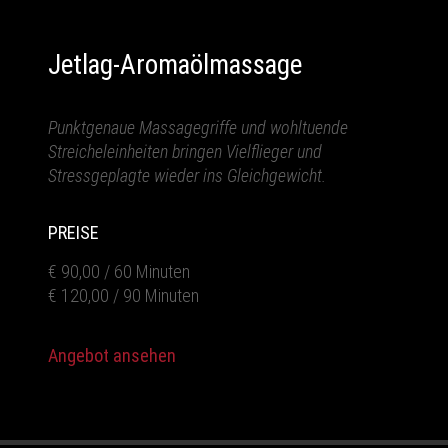
Jetlag-Aromaölmassage
Punktgenaue Massagegriffe und wohltuende
Streicheleinheiten bringen Vielflieger und
Stressgeplagte wieder ins Gleichgewicht.
PREISE
€ 90,00 / 60 Minuten
€ 120,00 / 90 Minuten
Angebot ansehen