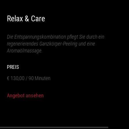
Relax & Care
Die Entspannungskombination pflegt Sie durch ein
regenerierendes Ganzkörper-Peeling und eine
Aromaölmassage.
PREIS
€ 130,00 / 90 Minuten
Angebot ansehen