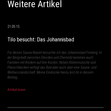
Weitere Artikel
21.05.15
Tilo besucht: Das Johannisbad
Für diesen Sauna-Report besuchte ich das Johannisbad Freiberg. In
der Bergstadt zwischen Dresden und Chemnitz kommen auch
Familien mit Kindern auf ihre Kosten. Neben Röhrenrutsche und
Planschbecken verfügt das Bad aber auch über eine Sauna- und
Wellnesslandschaft. Meine Eindrücke hierzu lest ihr in diesem
Beitrag.
Artikel lesen