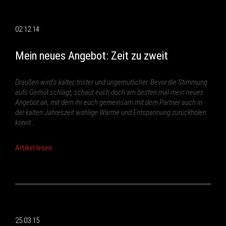
02.12.14
Mein neues Angebot: Zeit zu zweit
Draußen wird’s kälter, trister und ungemütlicher. Bevor die Stimmung
aufs Gemüt schlägt, schaut euch doch am besten mal mein neues
Angebot an, mit dem ihr euch gemeinsam mit dem Partner auch in
der kalten Jahreszeit wohlige Wärme und Entspannung zurückholen
könnt…
Artikel lesen
25.03.15