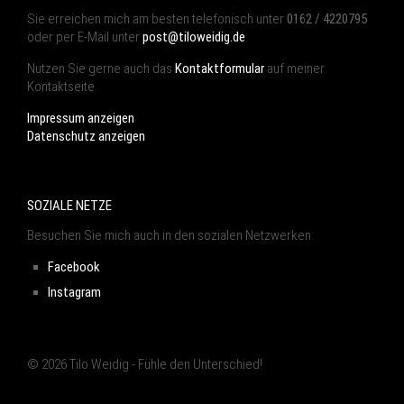
Sie erreichen mich am besten telefonisch unter
0162 / 4220795
oder per E-Mail unter
post@tiloweidig.de
.
Nutzen Sie gerne auch das
Kontaktformular
auf meiner
Kontaktseite.
Impressum anzeigen
Datenschutz anzeigen
SOZIALE NETZE
Besuchen Sie mich auch in den sozialen Netzwerken:
Facebook
Instagram
© 2026 Tilo Weidig - Fühle den Unterschied!